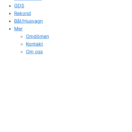
GDS
Rekond
Båt/Husvagn
Mer
Omdömen
Kontakt
Om oss