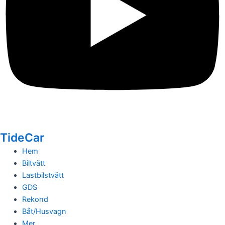
TideCar
Hem
Biltvätt
Lastbilstvätt
GDS
Rekond
Båt/Husvagn
Mer